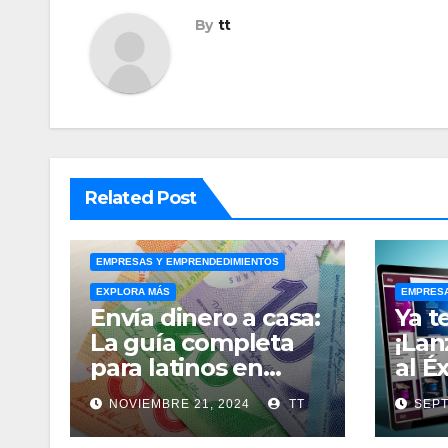
By
tt
Related Post
EMPRESAS Y EMPRENDEDIMIENTOS
EXPLORA MÁS
EMPRESA
Envía dinero a casa:
Ya t
La guía completa
¡Lan
para latinos en
al É
Canadá
Lan
NOVIEMBRE 21, 2024
TT
SEPT
Grati