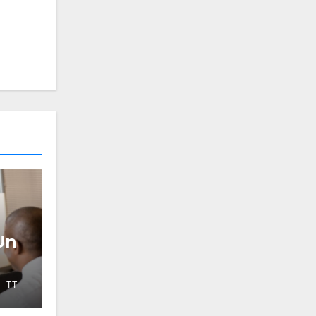
Un
TT