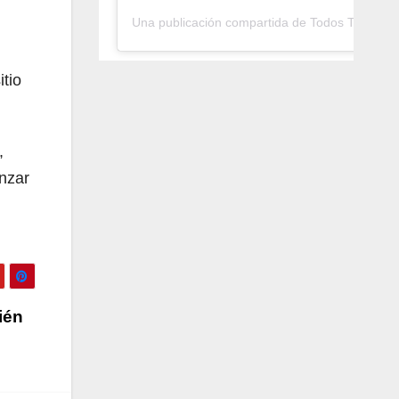
Una publicación compartida de Todos Tambié
itio
,
nzar
ién