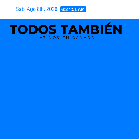
Skip
Sáb. Ago 8th, 2026
6:27:52 AM
to
content
TODOS TAMBIÉN
LATINOS EN CANADÁ