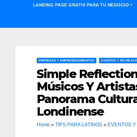
LANDING PAGE GRATIS PARA TU NEGOCIO
EMPRESAS Y EMPRENDEDIMIENTOS
EVENTOS Y RECREACI
Simple Reflection
Músicos Y Artista
Panorama Cultural
Londinense
Home
»
TIPS PARA LATINOS
»
EVENTOS Y