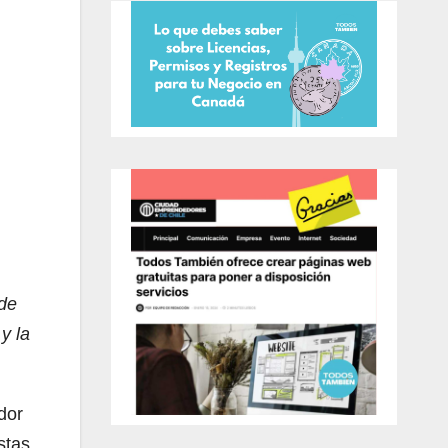
 de
y la
dor
stas