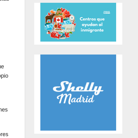
ue
opio
enes
ores