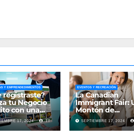
S Y EMPRENDEDIMIENTOS
EVENTOS Y RECREACIÓN
e registraste?
La Canadian
za tu Negocio
Immigrant Fair: 
xito con una
Montón de
ding Page
Oportunidades
IEMBRE 17, 2024
TT
SEPTIEMBRE 17, 2024
s!
Imperdibles