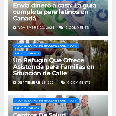
Envía dinero a casa: La guía
completa para latinos en
Canadá
NOVIEMBRE 21, 2024
0 COMMENTS
AYUDA AL LATINO. INSTITUCIONES QUE AYUDAN
SALUD Y VIVIENDA
Un Refugio Que Ofrece
Asistencia para Familias en
Situación de Calle
SEPTIEMBRE 18, 2024
0 COMMENTS
AYUDA AL LATINO. INSTITUCIONES QUE AYUDAN
SALUD Y VIVIENDA
Centros De Salud