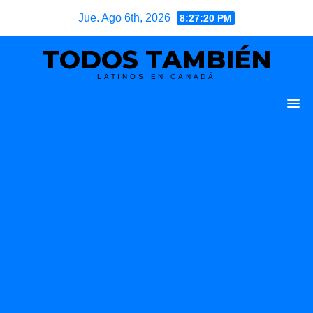
Skip
Jue. Ago 6th, 2026
8:27:22 PM
to
TODOS TAMBIÉN
content
LATINOS EN CANADÁ