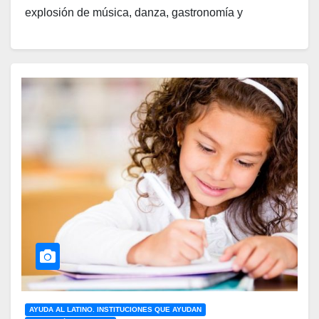
explosión de música, danza, gastronomía y
artesanías. Vive la fiesta latina en Canadá a través de
estas expresiones culturales que suelen ser
maravillosas. ¡Son experiencias inolvidables que nos
transportan a nuestros países de origen sin salir de
Canadá!
Festivales Latinos
Destacados en Canadá
Carnaval del Sol en Vancouver:
El festival
latino más grande del noroeste del Pacífico.
Organizado por la Latincouver Cultural and
Business Society, celebra la cultura
latinoamericana con conciertos, danza, comida
AYUDA AL LATINO. INSTITUCIONES QUE AYUDAN
típica y áreas temáticas. ¡Una fiesta para todas