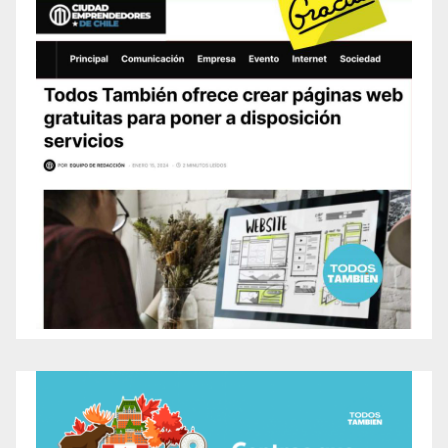
producción de video. Su presencia en línea no se
limita solo a cursos y programas, también ofrece
aprendizaje electrónico en temas de interés general,
como diversidad y liderazgo.
El Digital Creative Arts Centre, ubicado en 184 Horton
St. E., N6B 1K8, Londres, Ontario, Canadá, se
presenta como un recurso valioso para la comunidad.
Si buscas explorar tu creatividad en un entorno
enriquecedor, no dudes en visitar su sitio web y
conocer más acerca de los programas y servicios que
ofrecen.
También agrega oportunidades de aprendizaje
electrónico en su sitio web, ofreciendo cursos
gratuitos en diferentes áreas de interés general, que