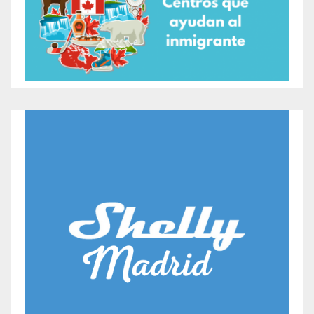
incluyen LGBTQ2S+ Anti-Opresión y Alianza,
Fotografía y Liderazgo.
En
El Digital Creative Arts Centre
siempre están
abiertos a responder cualquier duda y es muy fácil
contactarlo a través de su sitio web. Si estás
interesado en alguno de sus programas o servicios
para la comunidad, no dudes en visitarlos.
Referencia
https://www.dcaclondon.ca