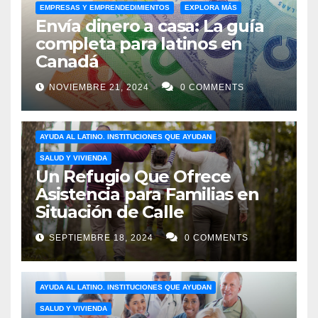
EMPRESAS Y EMPRENDEDIMIENTOS
EXPLORA MÁS
Envía dinero a casa: La guía
completa para latinos en
Canadá
NOVIEMBRE 21, 2024
0 COMMENTS
AYUDA AL LATINO. INSTITUCIONES QUE AYUDAN
SALUD Y VIVIENDA
Un Refugio Que Ofrece
Asistencia para Familias en
Situación de Calle
SEPTIEMBRE 18, 2024
0 COMMENTS
AYUDA AL LATINO. INSTITUCIONES QUE AYUDAN
SALUD Y VIVIENDA