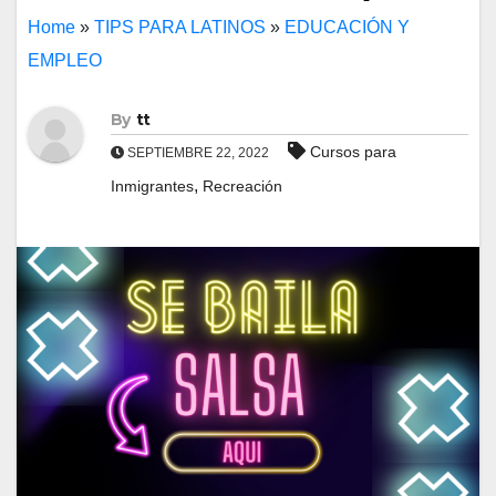
Home
»
TIPS PARA LATINOS
»
EDUCACIÓN Y
EMPLEO
By
tt
Cursos para
SEPTIEMBRE 22, 2022
,
Inmigrantes
Recreación