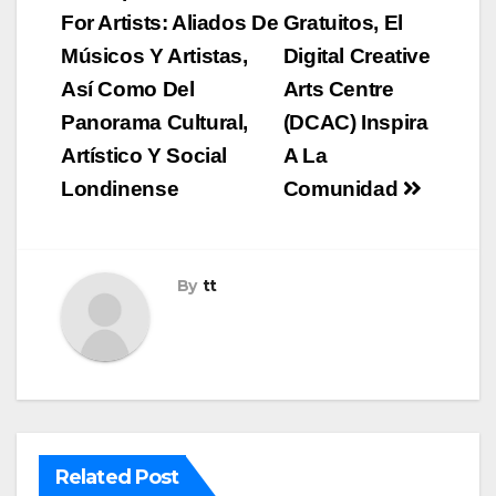
de
For Artists: Aliados De
Gratuitos, El
Músicos Y Artistas,
Digital Creative
entradas
Así Como Del
Arts Centre
Panorama Cultural,
(DCAC) Inspira
Artístico Y Social
A La
Londinense
Comunidad
By
tt
Related Post