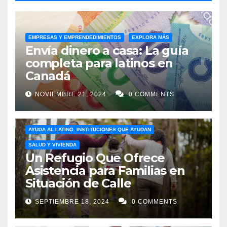
Council
. ¡No te pierdas esta oportunidad única de
celebrar y apoyar a la comunidad latina en Canadá!
EMPRESAS Y EMPRENDEDIMIENTOS
EXPLORA MÁS
Si quieres saber más sobre otras organizaciones que
Envía dinero a casa: La guía
tienden la mano para asistir a la comunidad, no te
completa para latinos en
Canadá
pierdas nuestro artículo
Organizaciones que Ayudan
a Inmigrantes en Canadá
NOVIEMBRE 21, 2024
0 COMMENTS
AYUDA AL LATINO. INSTITUCIONES QUE AYUDAN
SALUD Y VIVIENDA
Un Refugio Que Ofrece
Asistencia para Familias en
Situación de Calle
SEPTIEMBRE 18, 2024
0 COMMENTS