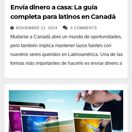
Envía dinero a casa: La guía
completa para latinos en Canadá
NOVIEMBRE 21, 2024
0 COMMENTS
Mudarse a Canadá abre un mundo de oportunidades,
pero también implica mantener lazos fuertes con
nuestros seres queridos en Latinoamérica. Una de las
formas más importantes de hacerlo es enviar dinero a
Latinoamérica desde Canadá ya sea para apoyar a la
familia, cubrir gastos o simplemente como una
muestra de cariño.
Sin embargo, navegar por el mundo de las
transferencias internacionales puede ser confuso.
¿Cuál es la opción más rápida? ¿La más segura?
¿La más económica? En esta guía completa, te