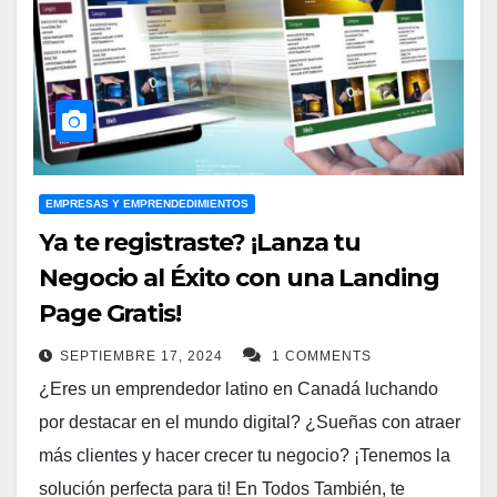
ayudaremos a comprender las diferentes opciones
disponibles para enviar dinero a Latinoamérica desde
Canadá, analizando sus ventajas, desventajas y
costos.
Opciones para enviar
dinero a Latinoamérica
EMPRESAS Y EMPRENDEDIMIENTOS
Ya te registraste? ¡Lanza tu
Existen diversas maneras de enviar dinero desde
Negocio al Éxito con una Landing
Canadá a Latinoamérica. Las más comunes son:
Page Gratis!
1Transferencias bancarias:
SEPTIEMBRE 17, 2024
1 COMMENTS
¿Eres un emprendedor latino en Canadá luchando
Cómo funciona:
Envías dinero directamente
por destacar en el mundo digital? ¿Sueñas con atraer
desde tu cuenta bancaria canadiense a una
más clientes y hacer crecer tu negocio? ¡Tenemos la
cuenta bancaria en Latinoamérica.
solución perfecta para ti! En Todos También, te