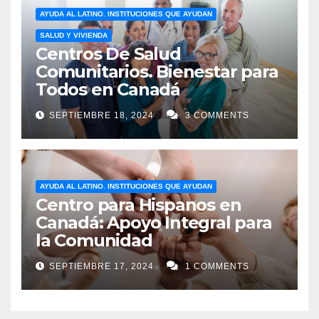
AYUDA AL LATINO. INSTITUCIONES QUE AYUDAN
SALUD Y VIVIENDA
Centros De Salud
Comunitarios. Bienestar para
Todos en Canadá
SEPTIEMBRE 18, 2024
3 COMMENTS
AYUDA AL LATINO. INSTITUCIONES QUE AYUDAN
Centro para Hispanos en
Canadá: Apoyo Integral para
la Comunidad
SEPTIEMBRE 17, 2024
1 COMMENTS