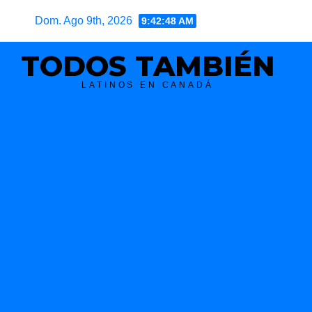
Skip
Dom. Ago 9th, 2026
9:42:49 AM
to
content
TODOS TAMBIÉN
LATINOS EN CANADÁ