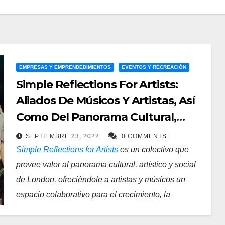
EMPRESAS Y EMPRENDEDIMIENTOS
EVENTOS Y RECREACIÓN
Simple Reflections For Artists:
Aliados De Músicos Y Artistas, Así
Como Del Panorama Cultural,
Artístico Y Social Londinense
SEPTIEMBRE 23, 2022
0 COMMENTS
Simple Reflections for Artists
es un colectivo que
provee valor al panorama cultural, artístico y social
de London, ofreciéndole a artistas y músicos un
espacio colaborativo para el crecimiento, la
exploración y la expresión por medio del arte.