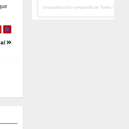
que
Una publicación compartida de Todos Tambié
na!