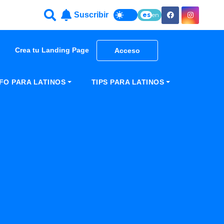
Suscribir
es
en
Crea tu Landing Page
Acceso
NFO PARA LATINOS
TIPS PARA LATINOS