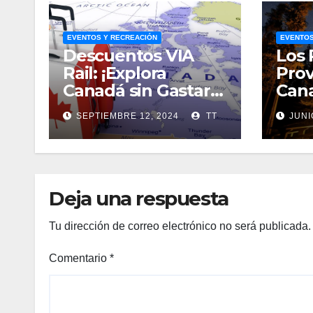
EVENTOS Y RECREACIÓN
EVENTOS
Descuentos VIA
Los 
Rail: ¡Explora
Prov
Canadá sin Gastar
Cana
una Fortuna!
SEPTIEMBRE 12, 2024
TT
JUNI
Deja una respuesta
Tu dirección de correo electrónico no será publicada.
Comentario
*