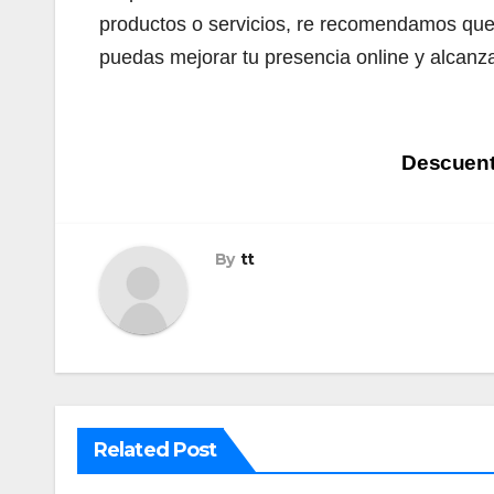
productos o servicios, re recomendamos que 
puedas mejorar tu presencia online y alcanz
Navegación
Descuento
de
entradas
By
tt
Related Post