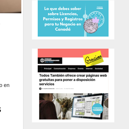
e
do en
s