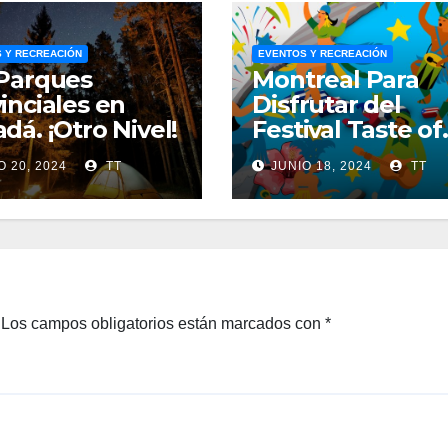
 Y RECREACIÓN
EVENTOS Y RECREACIÓN
Parques
Montreal Para
inciales en
Disfrutar del
dá. ¡Otro Nivel!
Festival Taste of
the Caribbean
O 20, 2024
TT
JUNIO 18, 2024
TT
Los campos obligatorios están marcados con
*