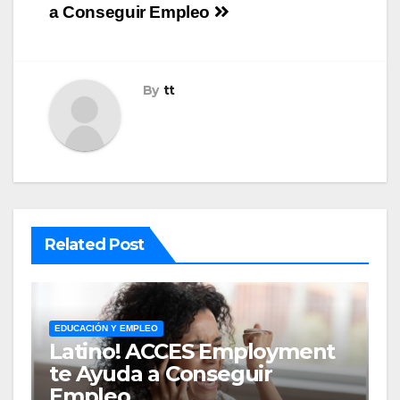
de
a Conseguir Empleo
entradas
By
tt
Related Post
EDUCACIÓN Y EMPLEO
Latino! ACCES Employment
te Ayuda a Conseguir
Empleo