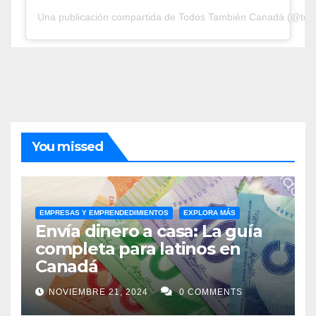
Una publicación compartida de Todos También Canadá (@tod
You missed
EMPRESAS Y EMPRENDEDIMIENTOS
EXPLORA MÁS
Envía dinero a casa: La guía
completa para latinos en
Canadá
NOVIEMBRE 21, 2024
0 COMMENTS