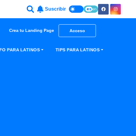
Suscribir
es
en
Crea tu Landing Page
Acceso
NFO PARA LATINOS
TIPS PARA LATINOS