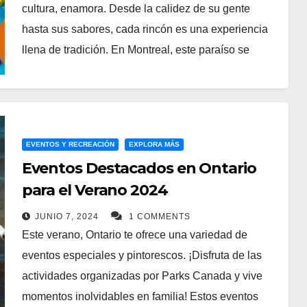
cultura, enamora. Desde la calidez de su gente
ofrecen una oportunidad para conocer nuevos
hasta sus sabores, cada rincón es una experiencia
colores, olores y disfrutar de una experiencia
llena de tradición. En Montreal, este paraíso se
diferente, al estilo canadiense.
celebra con el festival Taste of the Caribbean
Instalaciones y Servicios
(TOTC). Es un evento que nos regala tradiciones
de Lujo
culinarias y musicales, además de servir como
puente cultural.
La mayoría de los parques cuentan con excelentes
EVENTOS Y RECREACIÓN
EXPLORA MÁS
En Todos También, nos encanta compartir eventos
Eventos Destacados en Ontario
instalaciones, como baños bien mantenidos, áreas
únicos. Este te lleva al trópico y te llena de alegría.
de picnic, pequeños museos y tiendas. Algunos
para el Verano 2024
El festival TOTC en Montreal celebra la herencia
incluso venden leña, hielo y otros artículos
JUNIO 7, 2024
1 COMMENTS
caribeña de manera extraordinaria, ¡y la comunidad
necesarios para acampar. También puedes
Este verano, Ontario te ofrece una variedad de
latina está invitada!
encontrar heladerías y renta de equipos deportivos
eventos especiales y pintorescos. ¡Disfruta de las
como bicicletas o kayaks.
¡Una Fiesta Caribeña en el
actividades organizadas por Parks Canada y vive
Puerto Viejo!
momentos inolvidables en familia! Estos eventos
Además, al llegar, te ofrecen un mapa para que no te