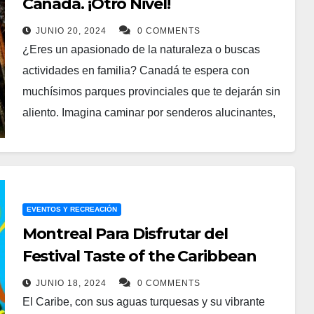
Canadá. ¡Otro Nivel!
JUNIO 20, 2024
0 COMMENTS
¿Eres un apasionado de la naturaleza o buscas
actividades en familia? Canadá te espera con
muchísimos parques provinciales que te dejarán sin
aliento. Imagina caminar por senderos alucinantes,
rodeado de paisajes que parecen de película.
Además, puedes participar en un montón de
actividades al aire libre o en las que el mismo
parque prepara para sus visitantes, mientras te
EVENTOS Y RECREACIÓN
sientes seguro y sin preocupaciones.
Montreal Para Disfrutar del
Los parques provinciales en Canadá son una
Festival Taste of the Caribbean
experiencia única, con paisajes distintivos y belleza
JUNIO 18, 2024
0 COMMENTS
natural. Aunque los latinos o hispanos tenemos
El Caribe, con sus aguas turquesas y su vibrante
maravillas en nuestros países, estos parques