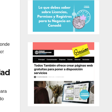
donde
o!
dad
para
do