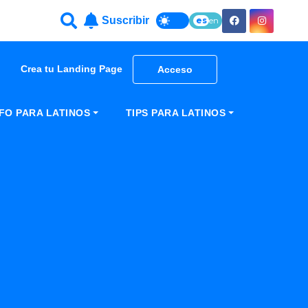
Suscribir
es
en
Crea tu Landing Page
Acceso
NFO PARA LATINOS
TIPS PARA LATINOS