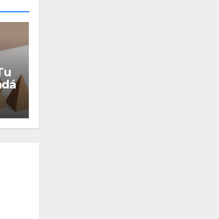
Tu
adá