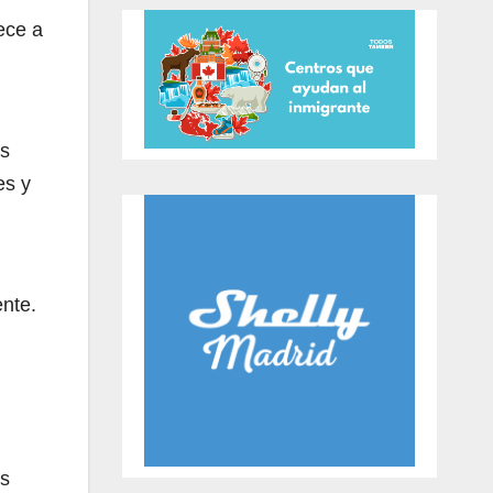
ece a
os
es y
nte.
es