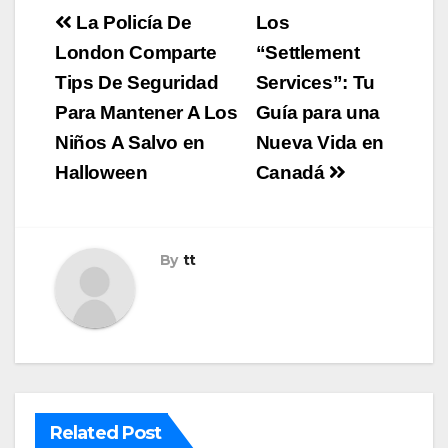
Navegación
La Policía De
Los
de
London Comparte
“Settlement
Tips De Seguridad
Services”: Tu
entradas
Para Mantener A Los
Guía para una
Niños A Salvo en
Nueva Vida en
Halloween
Canadá
By
tt
Related Post