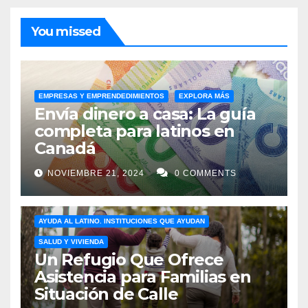
You missed
EMPRESAS Y EMPRENDEDIMIENTOS
EXPLORA MÁS
Envía dinero a casa: La guía
completa para latinos en
Canadá
NOVIEMBRE 21, 2024
0 COMMENTS
AYUDA AL LATINO. INSTITUCIONES QUE AYUDAN
SALUD Y VIVIENDA
Un Refugio Que Ofrece
Asistencia para Familias en
Situación de Calle