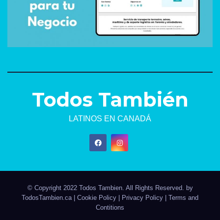
Todos También
LATINOS EN CANADÁ
© Copyright 2022 Todos Tambien. All Rights Reserved. by
TodosTambien.ca
|
Cookie Policy
|
Privacy Policy
|
Terms and
Contitions