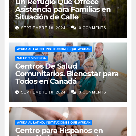
Un Refugio Que Ofrece
Asistencia para Familias en
Situación de Calle
SEPTIEMBRE 18, 2024
0 COMMENTS
AYUDA AL LATINO. INSTITUCIONES QUE AYUDAN
SALUD Y VIVIENDA
Centros De Salud
Comunitarios. Bienestar para
Todos en Canadá
SEPTIEMBRE 18, 2024
3 COMMENTS
AYUDA AL LATINO. INSTITUCIONES QUE AYUDAN
Centro para Hispanos en