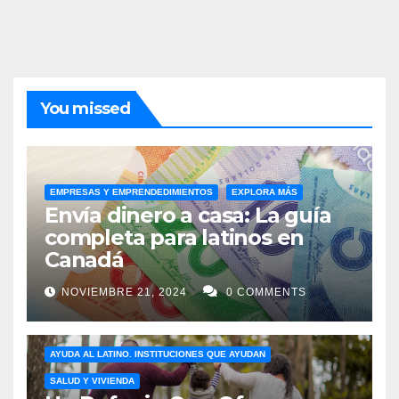
You missed
EMPRESAS Y EMPRENDEDIMIENTOS
EXPLORA MÁS
Envía dinero a casa: La guía
completa para latinos en
Canadá
NOVIEMBRE 21, 2024
0 COMMENTS
AYUDA AL LATINO. INSTITUCIONES QUE AYUDAN
SALUD Y VIVIENDA