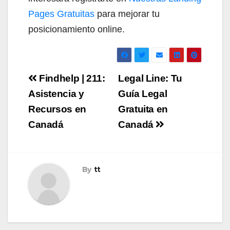
Pages Gratuitas
para mejorar tu
posicionamiento online.
Navegación
Findhelp | 211:
Legal Line: Tu
de
Asistencia y
Guía Legal
Recursos en
Gratuita en
entradas
Canadá
Canadá
By
tt