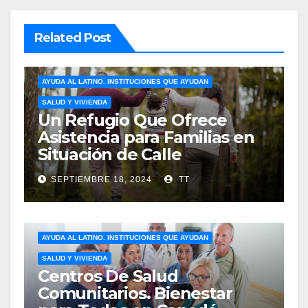
Related Post
AYUDA AL LATINO. INSTITUCIONES QUE AYUDAN
SALUD Y VIVIENDA
Un Refugio Que Ofrece
Asistencia para Familias en
Situación de Calle
SEPTIEMBRE 18, 2024
TT
AYUDA AL LATINO. INSTITUCIONES QUE AYUDAN
SALUD Y VIVIENDA
Centros De Salud
Comunitarios. Bienestar