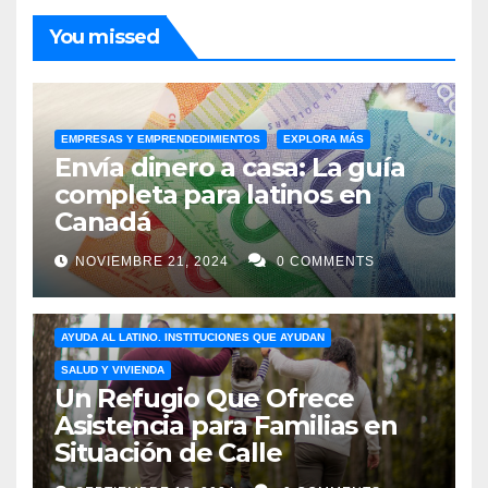
You missed
EMPRESAS Y EMPRENDEDIMIENTOS
EXPLORA MÁS
Envía dinero a casa: La guía
completa para latinos en
Canadá
NOVIEMBRE 21, 2024
0 COMMENTS
AYUDA AL LATINO. INSTITUCIONES QUE AYUDAN
SALUD Y VIVIENDA
Un Refugio Que Ofrece
Asistencia para Familias en
Situación de Calle