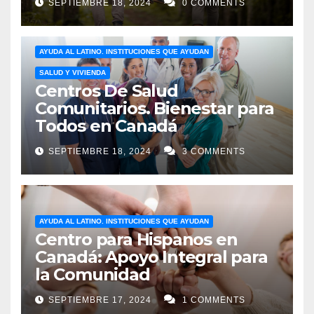
SEPTIEMBRE 18, 2024
0 COMMENTS
AYUDA AL LATINO. INSTITUCIONES QUE AYUDAN
SALUD Y VIVIENDA
Centros De Salud
Comunitarios. Bienestar para
Todos en Canadá
SEPTIEMBRE 18, 2024
3 COMMENTS
AYUDA AL LATINO. INSTITUCIONES QUE AYUDAN
Centro para Hispanos en
Canadá: Apoyo Integral para
la Comunidad
SEPTIEMBRE 17, 2024
1 COMMENTS