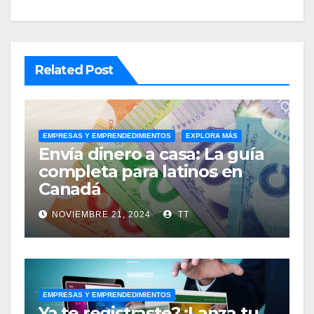
Related Post
EMPRESAS Y EMPRENDEDIMIENTOS
EXPLORA MÁS
Envía dinero a casa: La guía
completa para latinos en
Canadá
NOVIEMBRE 21, 2024
TT
EMPRESAS Y EMPRENDEDIMIENTOS
Ya te registraste? ¡Lanza tu