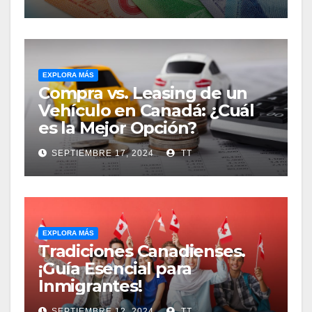
EXPLORA MÁS
Compra vs. Leasing de un
Vehículo en Canadá: ¿Cuál
es la Mejor Opción?
SEPTIEMBRE 17, 2024
TT
EXPLORA MÁS
Tradiciones Canadienses.
¡Guía Esencial para
Inmigrantes!
SEPTIEMBRE 12, 2024
TT