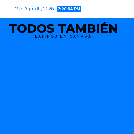
Skip
Vie. Ago 7th, 2026
7:20:05 PM
to
content
TODOS TAMBIÉN
LATINOS EN CANADÁ