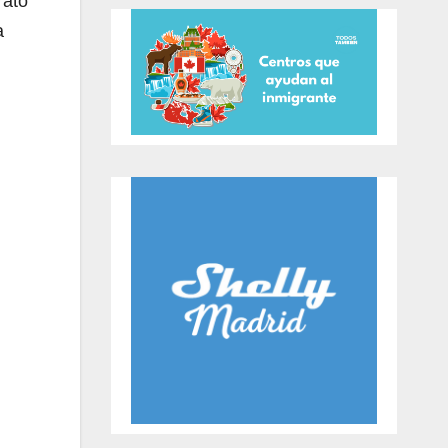
rato
a