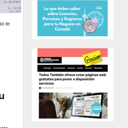
o te
u