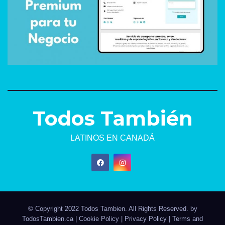
Todos También
LATINOS EN CANADÁ
© Copyright 2022 Todos Tambien. All Rights Reserved. by
TodosTambien.ca
|
Cookie Policy
|
Privacy Policy
|
Terms and