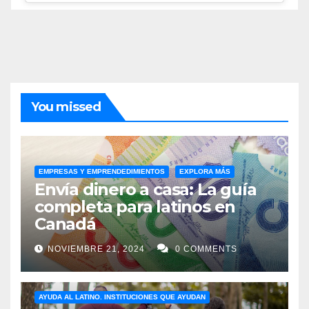
You missed
EMPRESAS Y EMPRENDEDIMIENTOS
EXPLORA MÁS
Envía dinero a casa: La guía
completa para latinos en
Canadá
NOVIEMBRE 21, 2024
0 COMMENTS
AYUDA AL LATINO. INSTITUCIONES QUE AYUDAN