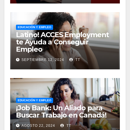
EDUCACIÓN Y EMPLEO
Latino! ACCES Employment
te Ayuda a Conseguir
Empleo
SEPTIEMBRE 12, 2024
TT
EDUCACIÓN Y EMPLEO
¡Job Bank: Un Aliado para
Buscar Trabajo en Canadá!
AGOSTO 22, 2024
TT