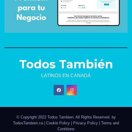
Todos También
LATINOS EN CANADÁ
© Copyright 2022 Todos Tambien. All Rights Reserved. by
TodosTambien.ca
|
Cookie Policy
|
Privacy Policy
|
Terms and
Contitions