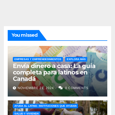
You missed
EMPRESAS Y EMPRENDEDIMIENTOS
EXPLORA MÁS
Envía dinero a casa: La guía
completa para latinos en
Canadá
NOVIEMBRE 21, 2024
0 COMMENTS
AYUDA AL LATINO. INSTITUCIONES QUE AYUDAN
SALUD Y VIVIENDA