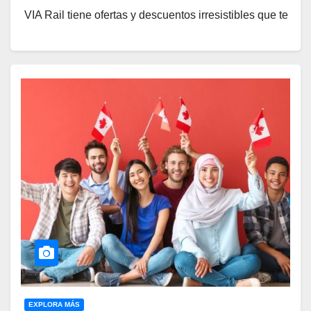
VIA Rail tiene ofertas y descuentos irresistibles que te
llevarán a recorrer este hermoso país sin gastar una
fortuna.
Descuentos VIA Rail que
son Imperdibles
¿Miembro de la CAA? ¡Viaja
como la Realeza!
Si eres miembro de la Asociación Canadiense de
Automóviles (CAA), prepárate para disfrutar de hasta
un 20% de descuento en tus viajes en tren por todo
Canadá. Imagina recorrer el corredor Ontario-Québec
o descubrir otras rutas fascinantes en clase Economy
o Business, ¡todo con un ahorro considerable!
EXPLORA MÁS