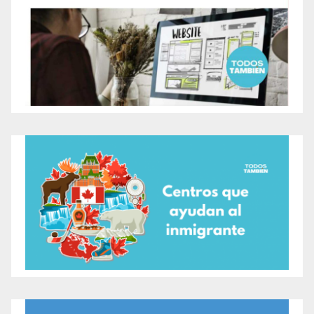
facilita aún más el acceso a la información legal!
Eres inmigrante y no
conoces las leyes en Canadá
¡No te quedes con la duda!
Si tienes alguna pregunta legal, no dudes en
consultar Legal Line. Es un recurso invaluable para
todos los canadienses, especialmente para aquellos
que están navegando por el sistema legal por primera
vez.
¡Recuerda, el conocimiento es poder!
Para más
información sobre Legal Line, visita su sitio web.
También te recomendamos chequear nuestro artículo
Centros que Ayudan al Inmigrante en Canadá