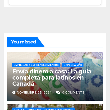
You missed
EMPRESAS Y EMPRENDEDIMIENTOS
EXPLORA MÁS
Envía dinero a casa: La guía
completa para latinos en
Canadá
NOVIEMBRE 21, 2024
0 COMMENTS
AYUDA AL LATINO. INSTITUCIONES QUE AYUDAN