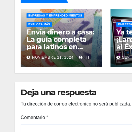
EMPRESAS Y EMPRENDEDIMIENTOS
EXPLORA MÁS
EMPRESA
Envía dinero a casa:
Ya t
La guía completa
¡Lan
para latinos en
al É
Canadá
Lan
NOVIEMBRE 21, 2024
TT
SEPT
Grati
Deja una respuesta
Tu dirección de correo electrónico no será publicada.
Comentario
*