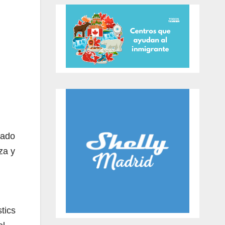
zado
za y
tics