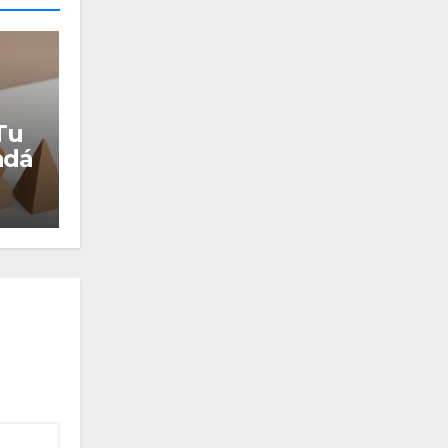
Tu
adá