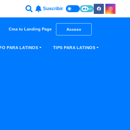
Suscribir
es
en
Crea tu Landing Page
Acceso
NFO PARA LATINOS
TIPS PARA LATINOS