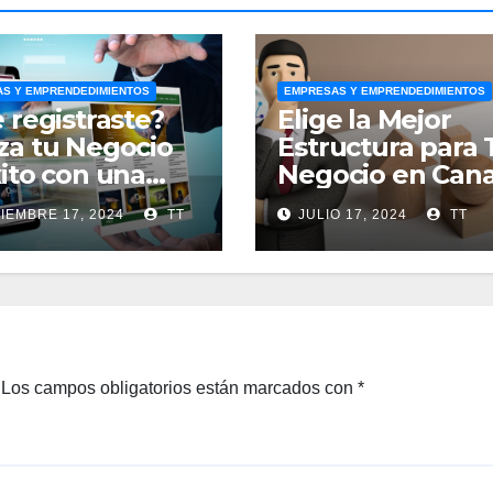
S Y EMPRENDEDIMIENTOS
EMPRESAS Y EMPRENDEDIMIENTOS
e registraste?
Elige la Mejor
za tu Negocio
Estructura para 
xito con una
Negocio en Can
ding Page
IEMBRE 17, 2024
TT
JULIO 17, 2024
TT
s!
Los campos obligatorios están marcados con
*