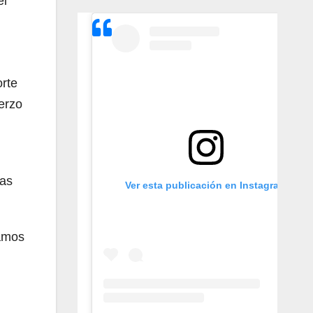
el
orte
erzo
has
Ver esta publicación en Instagram
amos