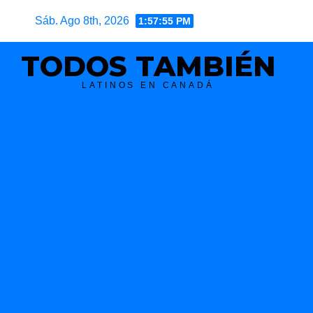
Skip
Sáb. Ago 8th, 2026
1:57:55 PM
to
content
TODOS TAMBIÉN
LATINOS EN CANADÁ