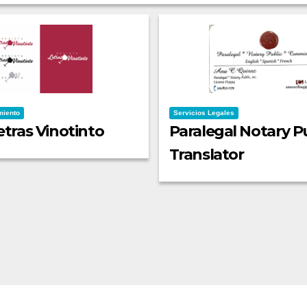
miento
Servicios Legales
etras Vinotinto
Paralegal Notary P
Translator