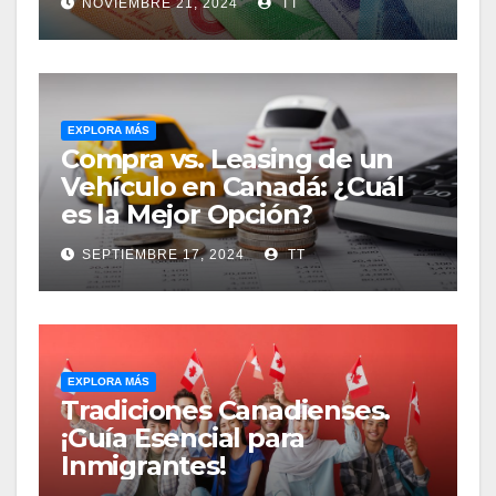
NOVIEMBRE 21, 2024
TT
EXPLORA MÁS
Compra vs. Leasing de un
Vehículo en Canadá: ¿Cuál
es la Mejor Opción?
SEPTIEMBRE 17, 2024
TT
EXPLORA MÁS
Tradiciones Canadienses.
¡Guía Esencial para
Inmigrantes!