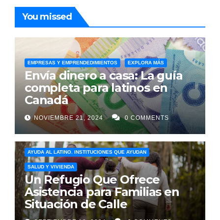
You missed
EMPRESAS Y EMPRENDEDIMIENTOS
EXPLORA MÁS
Envía dinero a casa: La guía
completa para latinos en
Canadá
NOVIEMBRE 21, 2024
0 COMMENTS
AYUDA AL LATINO. INSTITUCIONES QUE AYUDAN
SALUD Y VIVIENDA
Un Refugio Que Ofrece
Asistencia para Familias en
Situación de Calle